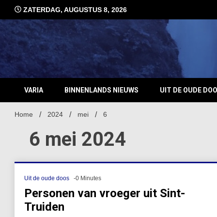
Ga
ZATERDAG, AUGUSTUS 8, 2026
naar
de
inhoud
VARIA
BINNENLANDS NIEUWS
UIT DE OUDE DO
Home
2024
mei
6
6 mei 2024
Uit de oude doos
-0 Minutes
Personen van vroeger uit Sint-
Truiden