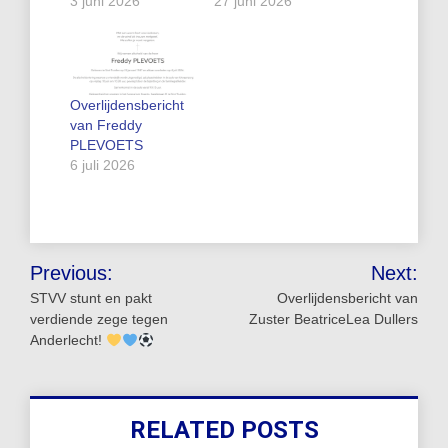
3 juni 2026
27 juni 2026
Overlijdensbericht
van Freddy
PLEVOETS
6 juli 2026
Bericht
Previous:
Next:
navigatie
STVV stunt en pakt
Overlijdensbericht van
verdiende zege tegen
Zuster BeatriceLea Dullers
Anderlecht!
RELATED POSTS