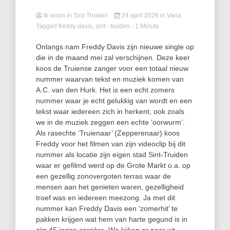
Ik woon in Sint-Truiden
24 april 2026
in
Varia
Tagged
freddy davis
,
sint - truiden
- 1 Minute
Onlangs nam Freddy Davis zijn nieuwe single op
die in de maand mei zal verschijnen. Deze keer
koos de Truiense zanger voor een totaal nieuw
nummer waarvan tekst en muziek komen van
A.C. van den Hurk. Het is een echt zomers
nummer waar je echt gelukkig van wordt en een
tekst waar iedereen zich in herkent, ook zoals
we in de muziek zeggen een echte ‘oorwurm’.
Als rasechte ‘Truienaar’ (Zepperenaar) koos
Freddy voor het filmen van zijn videoclip bij dit
nummer als locatie zijn eigen stad Sint-Truiden
waar er gefilmd werd op de Grote Markt o.a. op
een gezellig zonovergoten terras waar de
mensen aan het genieten waren, gezelligheid
troef was en iedereen meezong. Ja met dit
nummer kan Freddy Davis een ‘zomerhit’ te
pakken krijgen wat hem van harte gegund is in