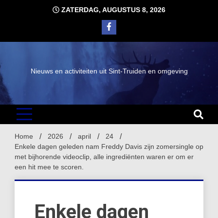
Ga
ZATERDAG, AUGUSTUS 8, 2026
naar
de
inhoud
Nieuws en activiteiten uit Sint-Truiden en omgeving
Home
2026
april
24
Enkele dagen geleden nam Freddy Davis zijn zomersingle op
met bijhorende videoclip, alle ingrediënten waren er om er
een hit mee te scoren.
Enkele dagen