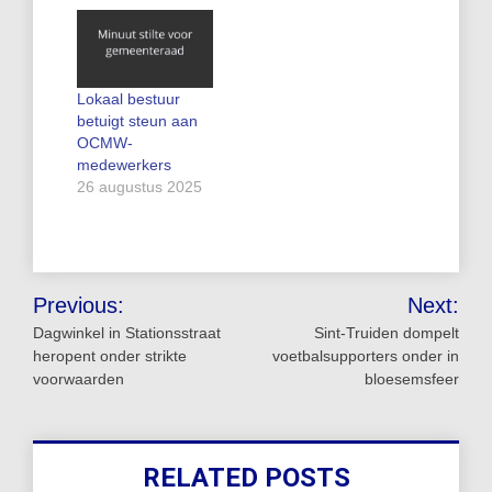
Lokaal bestuur
betuigt steun aan
OCMW-
medewerkers
26 augustus 2025
Bericht
Previous:
Next:
navigatie
Dagwinkel in Stationsstraat
Sint-Truiden dompelt
heropent onder strikte
voetbalsupporters onder in
voorwaarden
bloesemsfeer
RELATED POSTS