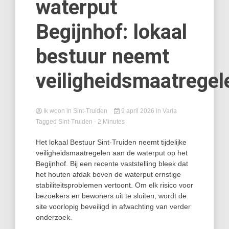
waterput
Begijnhof: lokaal
bestuur neemt
veiligheidsmaatregel
Ik woon in Sint-Truiden
9 april 2026
in
Varia
Tagged
Sint-Truiden
- 2 Minutes
Het lokaal Bestuur Sint‑Truiden neemt tijdelijke
veiligheidsmaatregelen aan de waterput op het
Begijnhof. Bij een recente vaststelling bleek dat
het houten afdak boven de waterput ernstige
stabiliteitsproblemen vertoont. Om elk risico voor
bezoekers en bewoners uit te sluiten, wordt de
site voorlopig beveiligd in afwachting van verder
onderzoek.