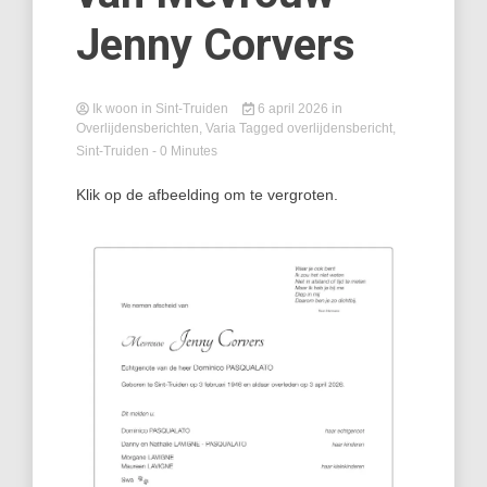
Jenny Corvers
Ik woon in Sint-Truiden
6 april 2026
in
Overlijdensberichten
,
Varia
Tagged
overlijdensbericht
,
Sint-Truiden
- 0 Minutes
Klik op de afbeelding om te vergroten.