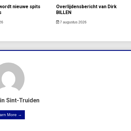
ordt nieuwe spits
Overlijdensbericht van Dirk
s
BILLEN
26
7 augustus 2026
in Sint-Truiden
arn More →