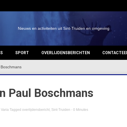
Nieuws en activiteiten uit Sint-Truiden en omgeving
OS
SPORT
OVERLIJDENSBERICHTEN
CONTACTEE
ul Boschmans
van Paul Boschmans
,
Varia
Tagged
overlijdensbericht
,
Sint-Truiden
- 0 Minutes