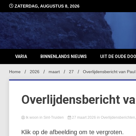
Ga
ZATERDAG, AUGUSTUS 8, 2026
naar
de
inhoud
VARIA
BINNENLANDS NIEUWS
UIT DE OUDE DO
Home
2026
maart
27
Overlijdensbericht van Pa
Overlijdensbericht 
Ik woon in Sint-Truiden
27 maart 2026
in
Overlijdensberichten
Klik op de afbeelding om te vergroten.