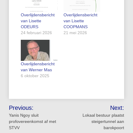
Overlijdensbericht
Overlijdensbericht
van Lisette
van Lisette
ODEURS
COOPMANS
24 februari 2026
21 mei 2026
Overlijdensbericht
van Werner Mas
6 oktober 2025
Bericht
Previous:
Next:
navigatie
Yanis Ngoy sluit
Lokaal bestuur plaatst
profovereenkomst af met
steigertunnel aan
STVV
barokpoort