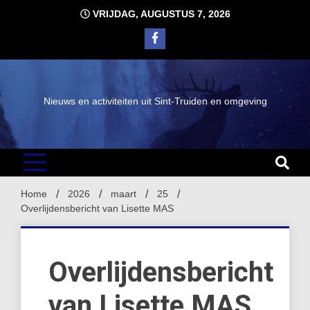
Ga
VRIJDAG, AUGUSTUS 7, 2026
naar
de
inhoud
Nieuws en activiteiten uit Sint-Truiden en omgeving
Home
2026
maart
25
Overlijdensbericht van Lisette MAS
Overlijdensbericht
van Lisette MAS