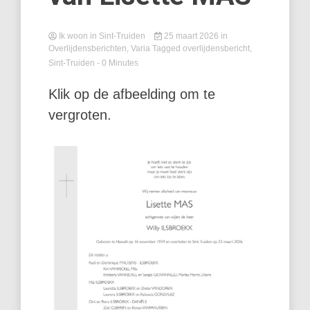
Ik woon in Sint-Truiden
25 maart 2026
in
Overlijdensberichten
,
Varia
Tagged
overlijdensbericht
,
Sint-Truiden
- 0 Minutes
Klik op de afbeelding om te
vergroten.