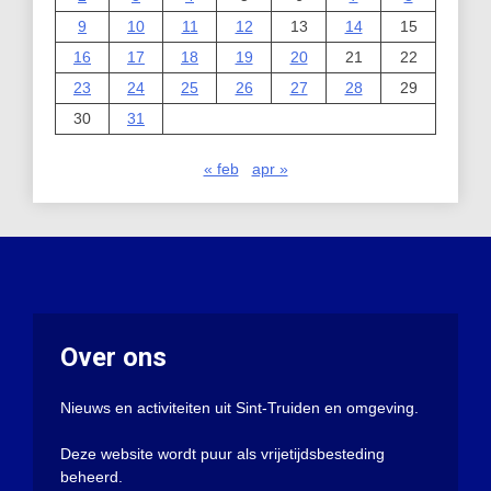
9
10
11
12
13
14
15
16
17
18
19
20
21
22
23
24
25
26
27
28
29
30
31
« feb
apr »
Over ons
Nieuws en activiteiten uit Sint-Truiden en omgeving.
Deze website wordt puur als vrijetijdsbesteding
beheerd.