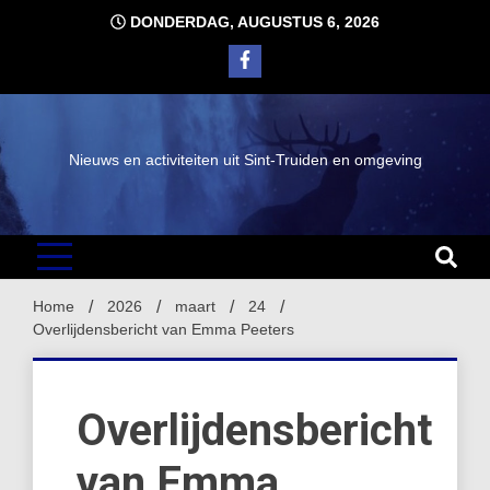
Ga
DONDERDAG, AUGUSTUS 6, 2026
naar
de
inhoud
Nieuws en activiteiten uit Sint-Truiden en omgeving
Home
2026
maart
24
Overlijdensbericht van Emma Peeters
Overlijdensbericht
van Emma