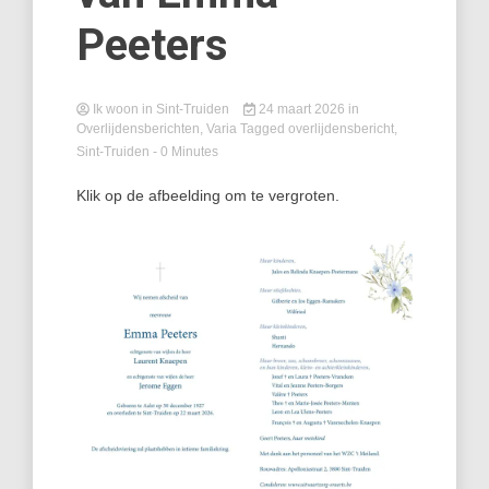
Peeters
Ik woon in Sint-Truiden
24 maart 2026
in
Overlijdensberichten
,
Varia
Tagged
overlijdensbericht
,
Sint-Truiden
- 0 Minutes
Klik op de afbeelding om te vergroten.