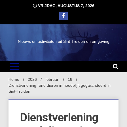
Ga
VRIJDAG, AUGUSTUS 7, 2026
naar
de
inhoud
Nieuws en activiteiten uit Sint-Truiden en omgeving
Home
2026
februari
18
Dienstverlening rond dieren in noodblijft gegarandeerd in
Sint-Truiden
Dienstverlening