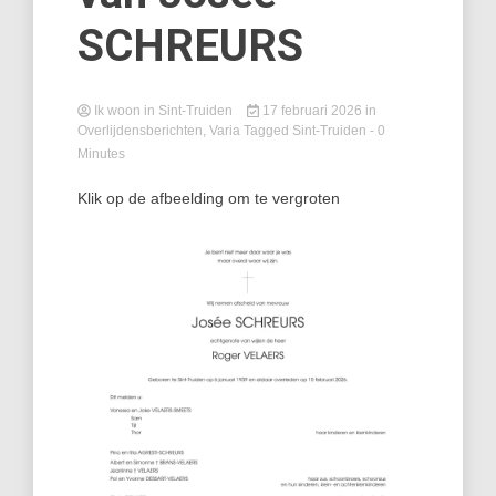
SCHREURS
Ik woon in Sint-Truiden
17 februari 2026
in
Overlijdensberichten
,
Varia
Tagged
Sint-Truiden
- 0
Minutes
Klik op de afbeelding om te vergroten