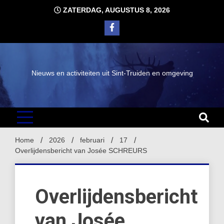
Ga
ZATERDAG, AUGUSTUS 8, 2026
naar
de
inhoud
Nieuws en activiteiten uit Sint-Truiden en omgeving
Home
2026
februari
17
Overlijdensbericht van Josée SCHREURS
Overlijdensbericht
van Josée