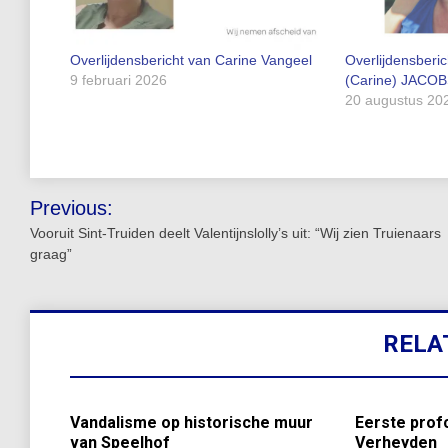
Overlijdensbericht van Carine Vangeel
Overlijdensberi
9 februari 2026
(Carine) JACO
20 augustus 20
Bericht
Previous:
navigatie
Vooruit Sint-Truiden deelt Valentijnslolly’s uit: “Wij zien Truienaars
graag”
RELA
Vandalisme op historische muur
Eerste prof
van Speelhof
Verheyden