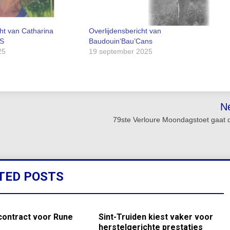
cht van Catharina
Overlijdensbericht van
BS
Baudouin‘Bau’Cans
25
19 september 2025
N
79ste Verloure Moondagstoet gaat 
TED POSTS
contract voor Rune
Sint-Truiden kiest vaker voor
herstelgerichte prestaties