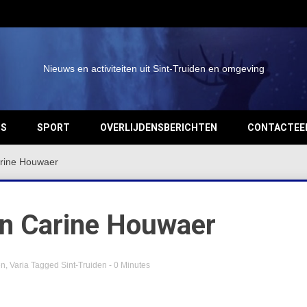
Nieuws en activiteiten uit Sint-Truiden en omgeving
OS
SPORT
OVERLIJDENSBERICHTEN
CONTACTEE
arine Houwaer
an Carine Houwaer
en
,
Varia
Tagged
Sint-Truiden
- 0 Minutes