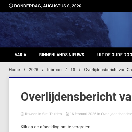
Ga
DONDERDAG, AUGUSTUS 6, 2026
naar
de
inhoud
VARIA
BINNENLANDS NIEUWS
UIT DE OUDE DO
Home
2026
februari
16
Overlijdensbericht van C
Overlijdensbericht v
Ik woon in Sint-Truiden
16 februari 2026
in
Overlijdensbericht
Klik op de afbeelding om te vergroten.