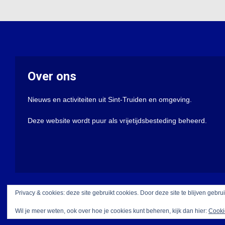
Over ons
Nieuws en activiteiten uit Sint-Truiden en omgeving.
Deze website wordt puur als vrijetijdsbesteding beheerd.
Privacy & cookies: deze site gebruikt cookies. Door deze site te blijven gebru
Wil je meer weten, ook over hoe je cookies kunt beheren, kijk dan hier:
Cooki