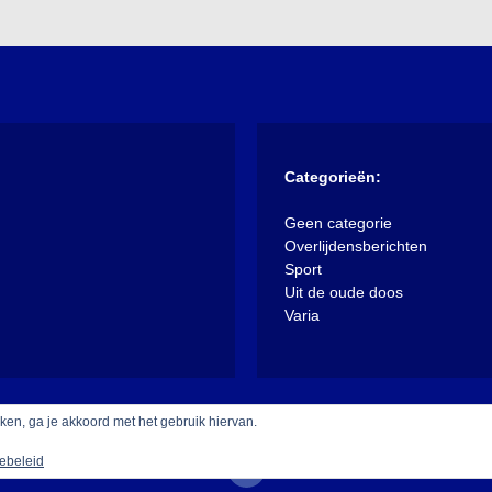
Categorieën:
Geen categorie
Overlijdensberichten
Sport
Uit de oude doos
Varia
iken, ga je akkoord met het gebruik hiervan.
ebeleid