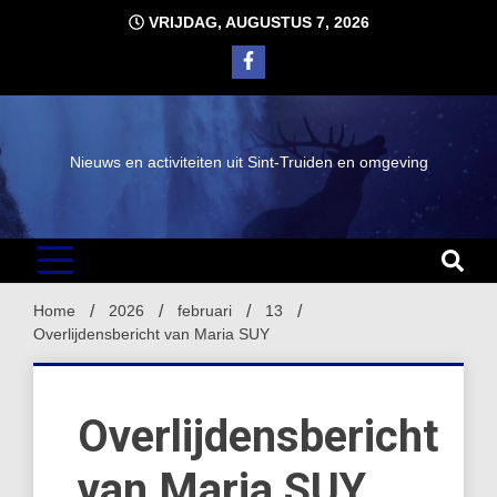
Ga
VRIJDAG, AUGUSTUS 7, 2026
naar
de
inhoud
Nieuws en activiteiten uit Sint-Truiden en omgeving
Home
2026
februari
13
Overlijdensbericht van Maria SUY
Overlijdensbericht
van Maria SUY