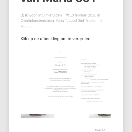
Ik woon in Sint-Truiden
13 februari 2026
in
Overlijdensberichten
,
Varia
Tagged
Sint-Truiden
- 0
Minutes
Klik op de afbeelding om te vergroten.