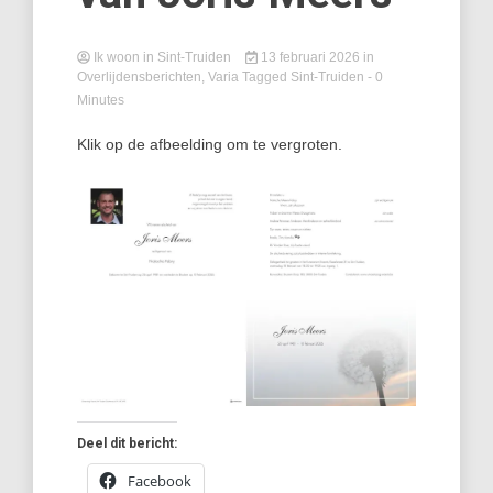
Ik woon in Sint-Truiden
13 februari 2026
in
Overlijdensberichten
,
Varia
Tagged
Sint-Truiden
- 0
Minutes
Klik op de afbeelding om te vergroten.
Deel dit bericht:
Facebook