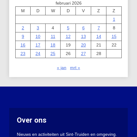
februari 2026
M
D
W
D
V
Z
Z
1
2
3
4
5
6
7
8
9
10
11
12
13
14
15
16
17
18
19
20
21
22
23
24
25
26
27
28
« jan
mrt »
Over ons
Nieuws en activiteiten uit Sint-Truiden en omgeving.