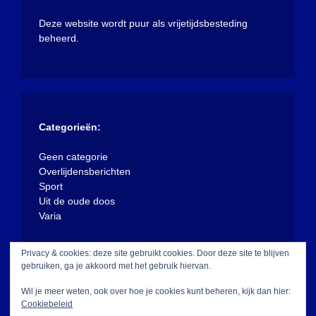
Deze website wordt puur als vrijetijdsbesteding
beheerd.
Categorieën:
Geen categorie
Overlijdensberichten
Sport
Uit de oude doos
Varia
Privacy & cookies: deze site gebruikt cookies. Door deze site te blijven
gebruiken, ga je akkoord met het gebruik hiervan.
Wil je meer weten, ook over hoe je cookies kunt beheren, kijk dan hier:
Cookiebeleid