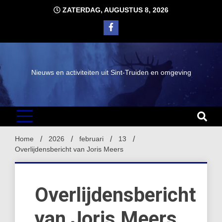
Ga
ZATERDAG, AUGUSTUS 8, 2026
naar
de
inhoud
Nieuws en activiteiten uit Sint-Truiden en omgeving
Home
2026
februari
13
Overlijdensbericht van Joris Meers
Overlijdensbericht
van Joris Meers