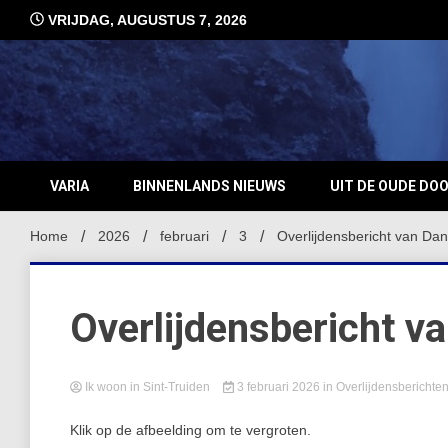
Ga
VRIJDAG, AUGUSTUS 7, 2026
naar
de
inhoud
VARIA
BINNENLANDS NIEUWS
UIT DE OUDE DO
Home
2026
februari
3
Overlijdensbericht van Da
Overlijdensbericht v
Ik woon in Sint-Truiden
3 februari 2026
in
Overlijdensberichte
Klik op de afbeelding om te vergroten.