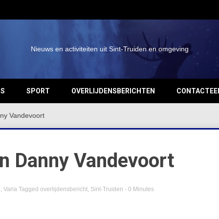
Nieuws en activiteiten uit Sint-Truiden en omgeving
OS
SPORT
OVERLIJDENSBERICHTEN
CONTACTEE
nny Vandevoort
an Danny Vandevoort
n
,
Varia
Tagged
overlijdensbericht
,
Sint-Truiden
- 0 Minutes