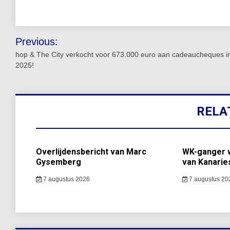
Bericht
Previous:
navigatie
hop & The City verkocht voor 673.000 euro aan cadeaucheques i
2025!
RELA
Overlijdensbericht van Marc
WK-ganger w
Gysemberg
van Kanarie
7 augustus 2026
7 augustus 20