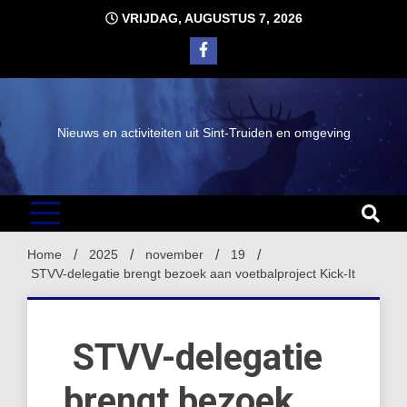
Ga
VRIJDAG, AUGUSTUS 7, 2026
naar
de
inhoud
Nieuws en activiteiten uit Sint-Truiden en omgeving
Home
2025
november
19
STVV-delegatie brengt bezoek aan voetbalproject Kick-It
STVV-delegatie
brengt bezoek