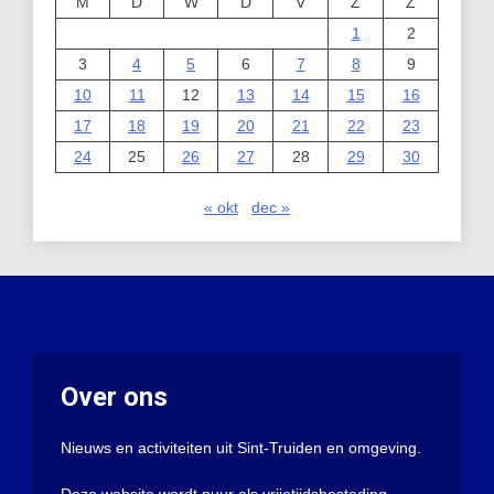
M
D
W
D
V
Z
Z
1
2
3
4
5
6
7
8
9
10
11
12
13
14
15
16
17
18
19
20
21
22
23
24
25
26
27
28
29
30
« okt
dec »
Over ons
Nieuws en activiteiten uit Sint-Truiden en omgeving.
Deze website wordt puur als vrijetijdsbesteding