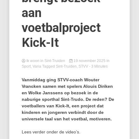
aan
voetbalproject
Kick-It
Ik woon in Sint-Truiden
19 november 2025
in
Sport
,
Varia
Tagged
Sint-Truiden
,
STVV
- 3 Minutes
Vanmiddag ging STVV-
coach Wouter
Vrancken samen met
spelers
Alouis Diriken
en Wolke Janssens op bezoek in de
naburige sporthal Sint-Trudo. De reden? De
voetballers van Kick-It, een project dat
kinderen en jongeren verbindt door de
universele taal van het voetbal, motiveren.
Lees verder onder de video’s.