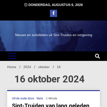
Ga
DONDERDAG, AUGUSTUS 6, 2026
naar
de
inhoud
Nieuws en activiteiten uit Sint-Truiden en omgeving
Home
2024
oktober
16
16 oktober 2024
Uit de oude doos
Varia
-1 Minute
Sint-Truiden van lang geleden