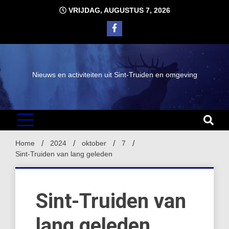
Ga
VRIJDAG, AUGUSTUS 7, 2026
naar
de
inhoud
Nieuws en activiteiten uit Sint-Truiden en omgeving
Home
2024
oktober
7
Sint-Truiden van lang geleden
Sint-Truiden van
lang geleden