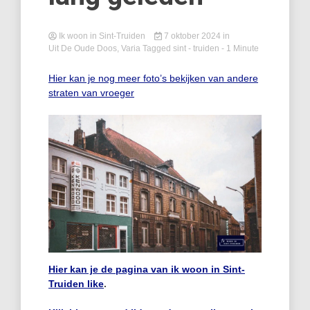
Ik woon in Sint-Truiden
7 oktober 2024
in
Uit De Oude Doos
,
Varia
Tagged
sint - truiden
- 1 Minute
Hier kan je nog meer foto’s bekijken van andere
straten van vroeger
Hier kan je de pagina van ik woon in Sint-
Truiden like
.