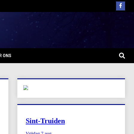
R ONS