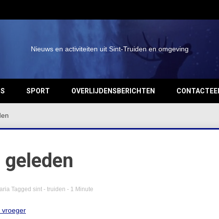
Nieuws en activiteiten uit Sint-Truiden en omgeving
OS
SPORT
OVERLIJDENSBERICHTEN
CONTACTEE
den
g geleden
aria
Tagged
sint - truiden
- 1 Minute
n vroeger