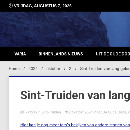
Ga
VRIJDAG, AUGUSTUS 7, 2026
naar
de
inhoud
VARIA
BINNENLANDS NIEUWS
UIT DE OUDE DO
Home
2024
oktober
2
Sint-Truiden van lang gele
Sint-Truiden van lan
Ik woon in Sint-Truiden
2 oktober 2024
in
Uit De Oude Doos
,
V
Hier kan je nog meer foto’s bekijken van andere straten va