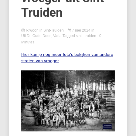
Truiden
Ik woon in Sint-Truiden
7 mei 2024
in
Uit De Oude Doos
,
Varia
Tagged
sint - truiden
- 0
Minutes
Hier kan je nog meer foto’s bekijken van andere
straten van vroeger