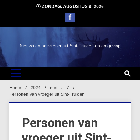
Ga
ZONDAG, AUGUSTUS 9, 2026
naar
de
inhoud
Nieuws en activiteiten uit Sint-Truiden en omgeving
Home
2024
mei
7
Personen van vroeger uit Sint-Truiden
Personen van
vroeger uit Sint-