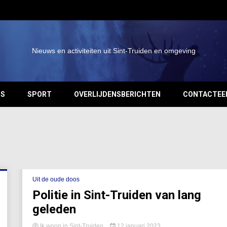
Nieuws en activiteiten uit Sint-Truiden en omgeving
OS
SPORT
OVERLIJDENSBERICHTEN
CONTACTEE
Uit de oude doos
Politie in Sint-Truiden van lang
geleden
Ik woon in Sint-Truiden
12 januari 2023