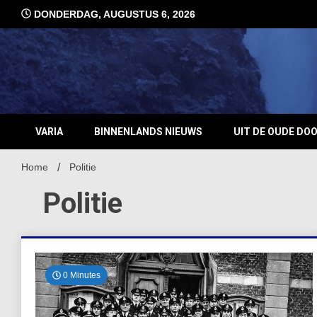
Ga
DONDERDAG, AUGUSTUS 6, 2026
naar
de
inhoud
VARIA
BINNENLANDS NIEUWS
UIT DE OUDE DO
Home
Politie
Politie
0 Minutes